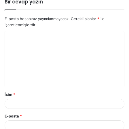
Bir cevap yazın
E-posta hesabınız yayımlanmayacak.
Gerekli alanlar
*
ile
işaretlenmişlerdir
Y
o
r
u
m
*
İsim
*
E-posta
*