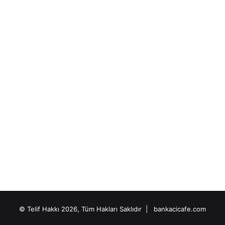
© Telif Hakkı 2026, Tüm Hakları Saklıdır |
bankacicafe.com