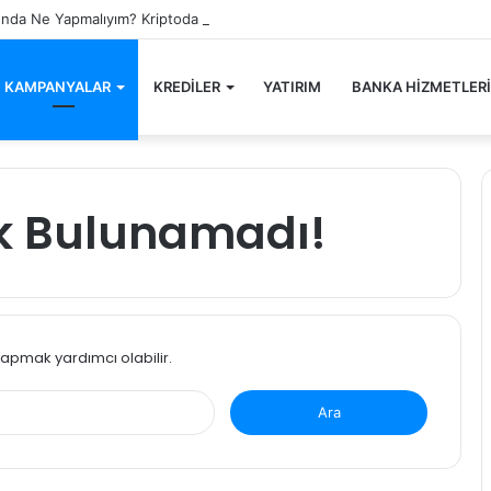
nda Ne Yapmalıyım? Kriptoda Ayı Sezonu 2023
KAMPANYALAR
KREDİLER
YATIRIM
BANKA HİZMETLERİ
rik Bulunamadı!
apmak yardımcı olabilir.
A
r
a
m