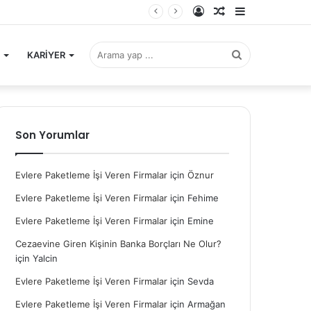
Kayıt
Rastgele
Kenar
Ol
Makale
Bölmesi
Arama
KARİYER
yap
Son Yorumlar
Evlere Paketleme İşi Veren Firmalar
için
Öznur
...
Evlere Paketleme İşi Veren Firmalar
için
Fehime
Evlere Paketleme İşi Veren Firmalar
için
Emine
Cezaevine Giren Kişinin Banka Borçları Ne Olur?
için
Yalcin
Evlere Paketleme İşi Veren Firmalar
için
Sevda
Evlere Paketleme İşi Veren Firmalar
için
Armağan