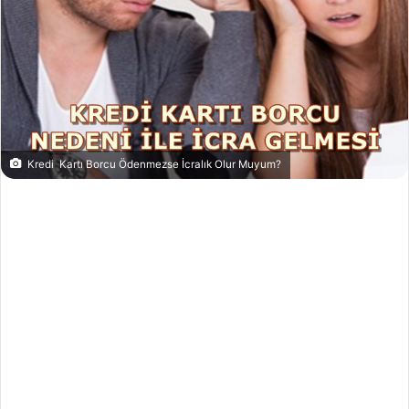
Kredi Kartı Borcu Ödenmezse İcralık Olur Muyum?