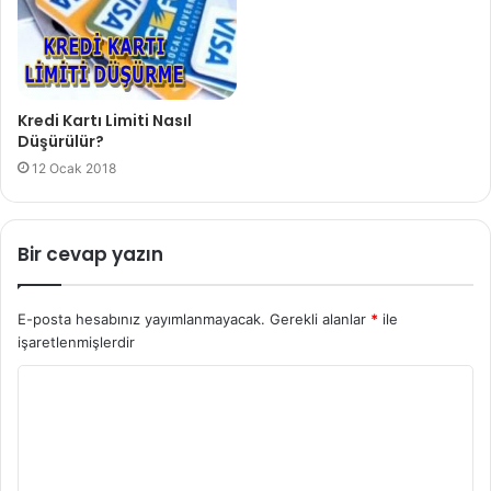
Kredi Kartı Limiti Nasıl
Düşürülür?
12 Ocak 2018
Bir cevap yazın
E-posta hesabınız yayımlanmayacak.
Gerekli alanlar
*
ile
işaretlenmişlerdir
Y
o
r
u