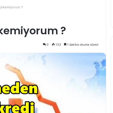
Çekemiyorum ?
ekemiyorum ?
0
133
1 dakika okuma süresi