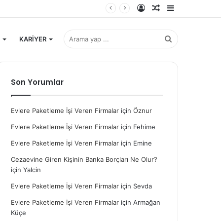
Kayıt
Rastgele
Kenar
Ol
Makale
Bölmesi
Arama
KARİYER
Son Yorumlar
yap
Evlere Paketleme İşi Veren Firmalar
için
Öznur
...
Evlere Paketleme İşi Veren Firmalar
için
Fehime
Evlere Paketleme İşi Veren Firmalar
için
Emine
Cezaevine Giren Kişinin Banka Borçları Ne Olur?
için
Yalcin
Evlere Paketleme İşi Veren Firmalar
için
Sevda
Evlere Paketleme İşi Veren Firmalar
için
Armağan
Küçe