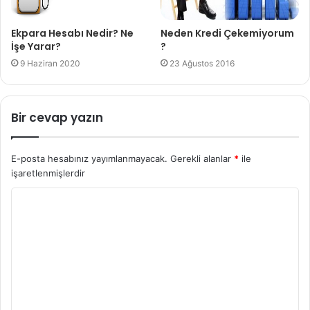
Ekpara Hesabı Nedir? Ne
Neden Kredi Çekemiyorum
İşe Yarar?
?
9 Haziran 2020
23 Ağustos 2016
Bir cevap yazın
E-posta hesabınız yayımlanmayacak.
Gerekli alanlar
*
ile
işaretlenmişlerdir
Y
o
r
u
m
*