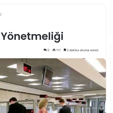
iği
 Yönetmeliği
0
111
2 dakika okuma süresi