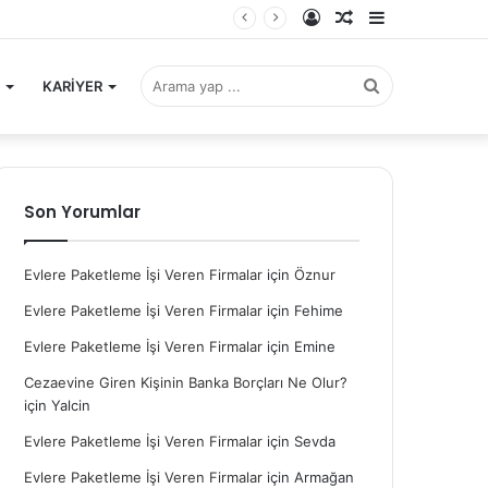
Kayıt
Rastgele
Kenar
Ol
Makale
Bölmesi
Arama
KARİYER
yap
Son Yorumlar
Evlere Paketleme İşi Veren Firmalar
için
Öznur
...
Evlere Paketleme İşi Veren Firmalar
için
Fehime
Evlere Paketleme İşi Veren Firmalar
için
Emine
Cezaevine Giren Kişinin Banka Borçları Ne Olur?
için
Yalcin
Evlere Paketleme İşi Veren Firmalar
için
Sevda
Evlere Paketleme İşi Veren Firmalar
için
Armağan