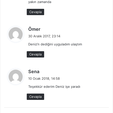
yakın zamanda
k
i
Cevapla
:
d
Ömer
e
30 Aralık 2017, 23:14
d
Deniz’n dediğini uyguladım ulaştım
i
k
Cevapla
i
:
d
Sena
e
10 Ocak 2018, 14:58
d
Teşekkür ederim Deniz işe yaradı
i
k
Cevapla
i
: