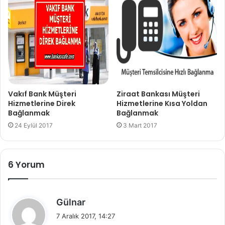
Vakıf Bank Müşteri
Ziraat Bankası Müşteri
Hizmetlerine Direk
Hizmetlerine Kısa Yoldan
Bağlanmak
Bağlanmak
24 Eylül 2017
3 Mart 2017
6 Yorum
d
Gülnar
e
7 Aralık 2017, 14:27
d