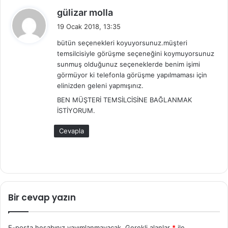
d
gülizar molla
e
19 Ocak 2018, 13:35
d
bütün seçenekleri koyuyorsunuz.müşteri
i
temsilcisiyle görüşme seçeneğini koymuyorsunuz
k
sunmuş olduğunuz seçeneklerde benim işimi
i
görmüyor ki telefonla görüşme yapılmaması için
:
elinizden geleni yapmışınız.
BEN MÜŞTERİ TEMSİLCİSİNE BAĞLANMAK
İSTİYORUM.
Cevapla
Bir cevap yazın
E-posta hesabınız yayımlanmayacak.
Gerekli alanlar
*
ile