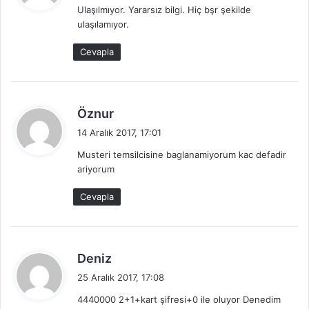
Ulaşılmıyor. Yararsız bilgi. Hiç bşr şekilde
i
ulaşılamıyor.
k
i
Cevapla
:
d
Öznur
e
14 Aralık 2017, 17:01
d
Musteri temsilcisine baglanamiyorum kac defadir
i
ariyorum
k
i
Cevapla
:
d
Deniz
e
25 Aralık 2017, 17:08
d
4440000 2+1+kart şifresi+0 ile oluyor Denedim
i