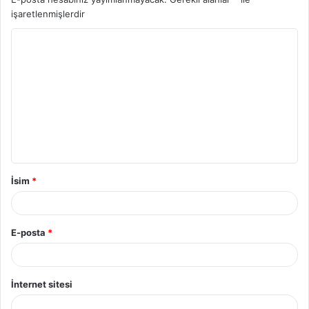
işaretlenmişlerdir
Y
o
r
u
m
*
İsim
*
E-posta
*
İnternet sitesi